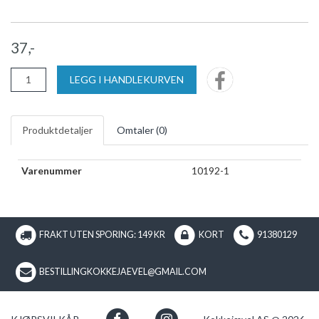
37,-
LEGG I HANDLEKURVEN
Produktdetaljer
Omtaler (
0
)
Varenummer
10192-1
FRAKT UTEN SPORING: 149 KR
KORT
91380129
BESTILLINGKOKKEJAEVEL@GMAIL.COM