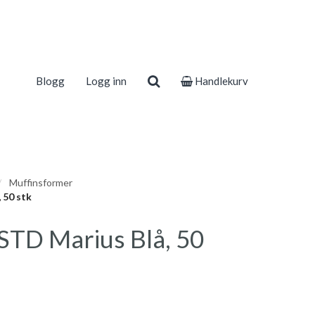
Blogg
Logg inn
Handlekurv
Muffinsformer
 50 stk
STD Marius Blå, 50