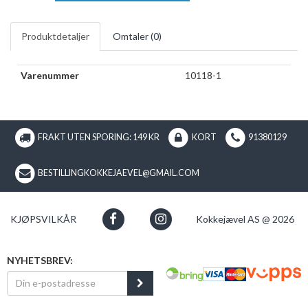
Produktdetaljer
Omtaler (
0
)
Varenummer
10118-1
FRAKT UTEN SPORING: 149 KR
KORT
91380129
BESTILLINGKOKKEJAEVEL@GMAIL.COM
KJØPSVILKÅR
Kokkejævel AS @ 2026
NYHETSBREV: