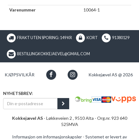
Varenummer
10064-1
FRAKT UTEN SPORING: 149 KR
KORT
91380129
BESTILLINGKOKKEJAEVEL@GMAIL.COM
KJØPSVILKÅR
Kokkejævel AS @ 2026
NYHETSBREV:
Kokkejævel AS
- Løkkeveien 2 , 9510 Alta - Org.nr. 923 640
525MVA
Informasjon om informasjonskapsler
-
Systemet er levert av