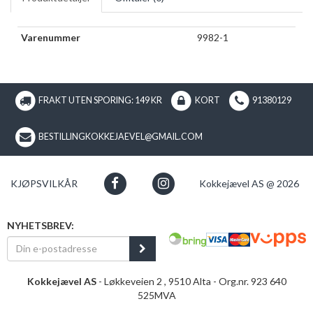
Varenummer
9982-1
FRAKT UTEN SPORING: 149 KR
KORT
91380129
BESTILLINGKOKKEJAEVEL@GMAIL.COM
KJØPSVILKÅR
Kokkejævel AS @ 2026
NYHETSBREV:
Kokkejævel AS
- Løkkeveien 2 , 9510 Alta - Org.nr. 923 640
525MVA