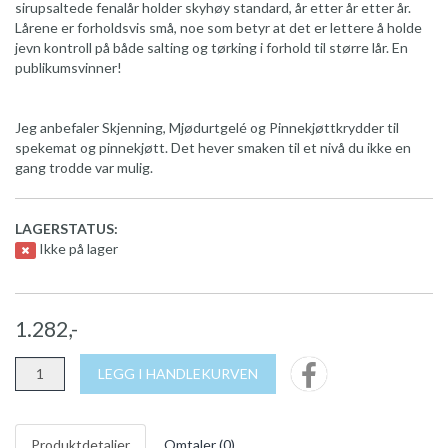
sirupsaltede fenalår holder skyhøy standard, år etter år etter år.
Lårene er forholdsvis små, noe som betyr at det er lettere å holde
jevn kontroll på både salting og tørking i forhold til større lår. En
publikumsvinner!
Jeg anbefaler Skjenning, Mjødurtgelé og Pinnekjøttkrydder til
spekemat og pinnekjøtt. Det hever smaken til et nivå du ikke en
gang trodde var mulig.
LAGERSTATUS:
Ikke på lager
1.282,-
LEGG I HANDLEKURVEN
Produktdetaljer
Omtaler (
0
)