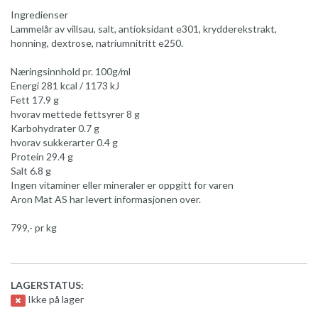
Ingredienser
Lammelår av villsau, salt, antioksidant e301, krydderekstrakt,
honning, dextrose, natriumnitritt e250.
Næringsinnhold pr. 100g/ml
Energi 281 kcal / 1173 kJ
Fett 17.9 g
hvorav mettede fettsyrer 8 g
Karbohydrater 0.7 g
hvorav sukkerarter 0.4 g
Protein 29.4 g
Salt 6.8 g
Ingen vitaminer eller mineraler er oppgitt for varen
Aron Mat AS har levert informasjonen over.
799,- pr kg
LAGERSTATUS:
Ikke på lager