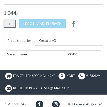
1.044,-
LEGG I HANDLEKURVEN
Produktdetaljer
Omtaler (
0
)
Varenummer
9950-1
FRAKT UTEN SPORING: 149 KR
KORT
91380129
BESTILLINGKOKKEJAEVEL@GMAIL.COM
KJØPSVILKÅR
Kokkejævel AS @ 2026