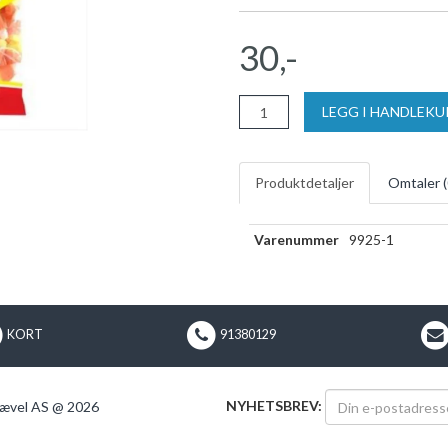
30,-
LEGG I HANDLEK
Produktdetaljer
Omtaler (
Varenummer
9925-1
KORT
91380129
NYHETSBREV:
ævel AS @ 2026