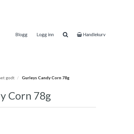
Blogg
Logg inn
Handlekurv
et godt
Gurleys Candy Corn 78g
y Corn 78g