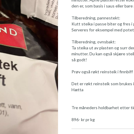
den er, som basis i saus eller bar
Tilberedning, pannestekt:
Kutt steika i passe biter og fres i
Serveres for eksempel med pote
Tilberedning, ovnsbakt:
Ta steika ut av plasten og surr de
minutter. Du kan også skjære steik
så godt!
Prøv også røkt reinsteik i finnbiff
Det er røkt reinsteik som brukes 
Hætta
Tre måneders holdbarhet etter ti
896- kr pr kg