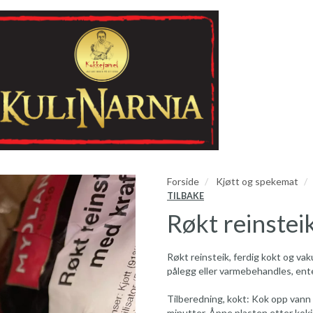
Forside
Kjøtt og spekemat
TILBAKE
Røkt reinste
Røkt reinsteik, ferdig kokt og va
pålegg eller varmebehandles, ente
Tilberedning, kokt: Kok opp vann 
minutter. Åpne plasten etter koki