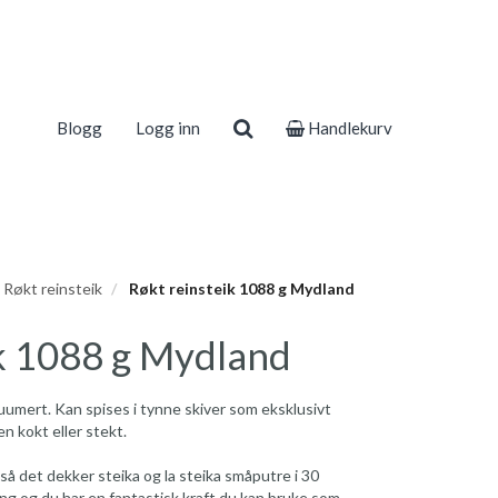
Blogg
Logg inn
Handlekurv
Røkt reinsteik
Røkt reinsteik 1088 g Mydland
ik 1088 g Mydland
kuumert. Kan spises i tynne skiver som eksklusivt
n kokt eller stekt.
så det dekker steika og la steika småputre i 30
ng og du har en fantastisk kraft du kan bruke som