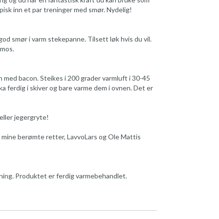
e pisk inn et par treninger med smør. Nydelig!
 god smør i varm stekepanne. Tilsett løk hvis du vil.
tmos.
n med bacon. Steikes i 200 grader varmluft i 30-45
a ferdig i skiver og bare varme dem i ovnen. Det er
 eller jegergryte!
i mine berømte retter, LavvoLars og Ole Mattis
ning. Produktet er ferdig varmebehandlet.