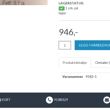
LAGERSTATUS:
1 stk. på
lager
946,-
LEGG I HANDLEK
Produktdetaljer
Omtaler (
Varenummer
9582-1
KORT
91380129