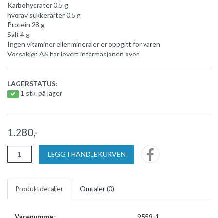
Karbohydrater 0.5 g
hvorav sukkerarter 0.5 g
Protein 28 g
Salt 4 g
Ingen vitaminer eller mineraler er oppgitt for varen
Vossakjøt AS har levert informasjonen over.
LAGERSTATUS:
1 stk. på lager
1.280,-
LEGG I HANDLEKURVEN
Produktdetaljer
Omtaler (
0
)
Varenummer
9559-1