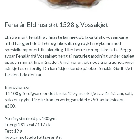
Fenalår Eldhusrøkt 1528 g Vossakjøt
Ekstra mørt fenalår av finaste lammekjøt, laga til slik vossingane
alltid har gjort det. Tørr og lakesalta og røykt i røykomn med
spesialkomponert flisblanding. Eller berre tørr og lakesalta. Begge
typar Fenalår frå Vossakjøt heng til naturleg modning under dagleg
oppsyn i minst fire månader. Vind, vêr og eit godt trena auge avgjer
når kjøtet er ferdig. Du kan ikkje skunde på ekte fenalår. Godt kjøt
tar den tida det tar.
Ingredienser
Til 100 g ferdigvare er det brukt 137g norsk kjøt av lår frå lam, salt,
sukker. røykt. tilsett: konserveringsmiddel e250, antioksidant
e300.
Næringsinnhold pr. 100g/ml
Energi 282 kcal / 1177 kJ
Fett 19 g
hvorav mettede fettsyrer 8 g