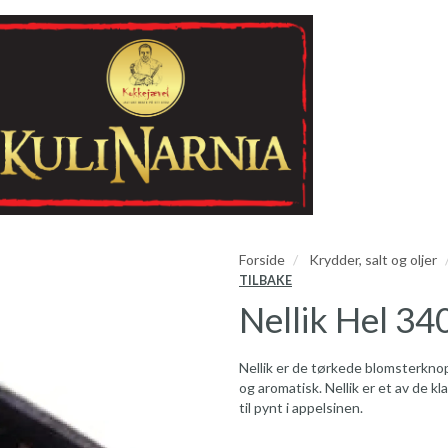
Forside
Krydder, salt og oljer
TILBAKE
Nellik Hel 34
Nellik er de tørkede blomsterknop
og aromatisk. Nellik er et av de k
til pynt i appelsinen.