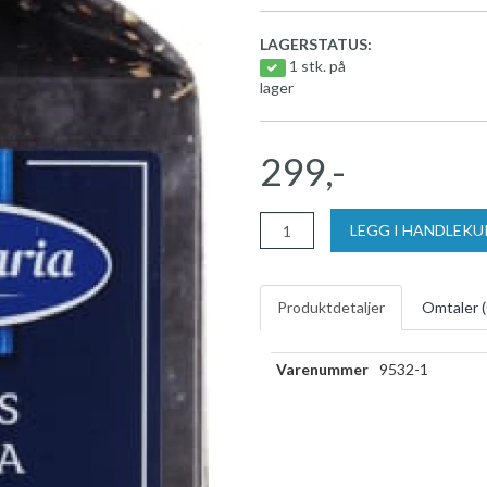
LAGERSTATUS:
1 stk. på
lager
299,-
LEGG I HANDLEK
Produktdetaljer
Omtaler (
Varenummer
9532-1