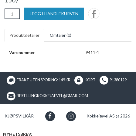
LEGG I HANDLEKURVEN
Produktdetaljer
Omtaler (
0
)
Varenummer
9411-1
FRAKT UTEN SPORING: 149 KR
KORT
91380129
BESTILLINGKOKKEJAEVEL@GMAIL.COM
KJØPSVILKÅR
Kokkejævel AS @ 2026
NYHETSBREV: