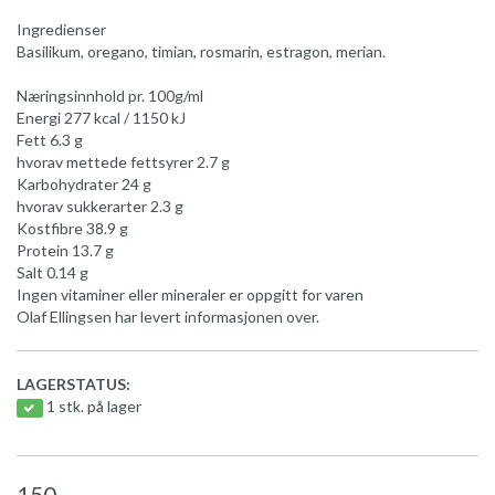
Ingredienser
Basilikum, oregano, timian, rosmarin, estragon, merian.
Næringsinnhold pr. 100g/ml
Energi 277 kcal / 1150 kJ
Fett 6.3 g
hvorav mettede fettsyrer 2.7 g
Karbohydrater 24 g
hvorav sukkerarter 2.3 g
Kostfibre 38.9 g
Protein 13.7 g
Salt 0.14 g
Ingen vitaminer eller mineraler er oppgitt for varen
Olaf Ellingsen har levert informasjonen over.
LAGERSTATUS:
1 stk. på lager
150,-