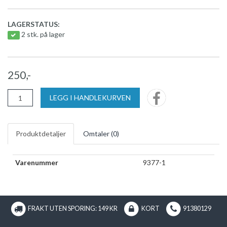
LAGERSTATUS:
2 stk. på lager
250,-
LEGG I HANDLEKURVEN
Produktdetaljer
Omtaler (
0
)
Varenummer
9377-1
FRAKT UTEN SPORING: 149 KR
KORT
91380129