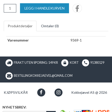
LEGG I HANDLEKURVEN
Produktdetaljer
Omtaler (
0
)
Varenummer
9369-1
FRAKT UTEN SPORING: 149 KR
KORT
91380129
BESTILLINGKOKKEJAEVEL@GMAIL.COM
KJØPSVILKÅR
Kokkejævel AS @ 2026
NYHETSBREV: