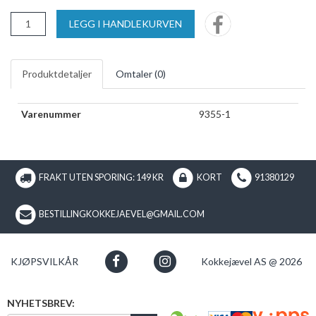
LEGG I HANDLEKURVEN
Produktdetaljer
Omtaler (
0
)
Varenummer
9355-1
FRAKT UTEN SPORING: 149 KR
KORT
91380129
BESTILLINGKOKKEJAEVEL@GMAIL.COM
KJØPSVILKÅR
Kokkejævel AS @ 2026
NYHETSBREV: