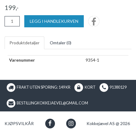
199,-
LEGG I HANDLEKURVEN
Produktdetaljer
Omtaler (
0
)
Varenummer
9354-1
FRAKT UTEN SPORING: 149 KR
KORT
91380129
BESTILLINGKOKKEJAEVEL@GMAIL.COM
KJØPSVILKÅR
Kokkejævel AS @ 2026