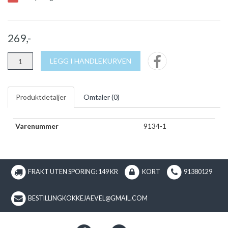
269,-
LEGG I HANDLEKURVEN
Produktdetaljer
Omtaler (
0
)
Varenummer
9134-1
FRAKT UTEN SPORING: 149 KR
KORT
91380129
BESTILLINGKOKKEJAEVEL@GMAIL.COM