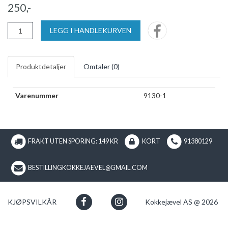
250,-
LEGG I HANDLEKURVEN
Produktdetaljer
Omtaler (
0
)
Varenummer
9130-1
FRAKT UTEN SPORING: 149 KR
KORT
91380129
BESTILLINGKOKKEJAEVEL@GMAIL.COM
KJØPSVILKÅR
Kokkejævel AS @ 2026