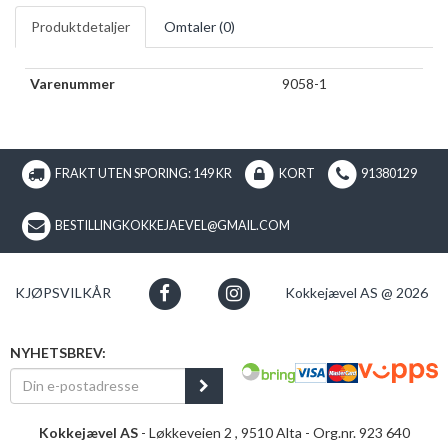
Produktdetaljer
Omtaler (
0
)
Varenummer
9058-1
FRAKT UTEN SPORING: 149 KR
KORT
91380129
BESTILLINGKOKKEJAEVEL@GMAIL.COM
KJØPSVILKÅR
Kokkejævel AS @ 2026
NYHETSBREV:
Kokkejævel AS
- Løkkeveien 2 , 9510 Alta - Org.nr. 923 640