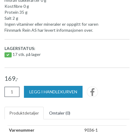
hvorav sukkerarter 0 g
Kostfibre 0 g
Protein 35 g
Salt 2 g
Ingen vitaminer eller mineraler er oppgitt for varen
Finnmark Rein AS har levert informasjonen over.
LAGERSTATUS:
17 stk. på lager
169,-
LEGG I HANDLEKURVEN
Produktdetaljer
Omtaler (
0
)
Varenummer
9036-1