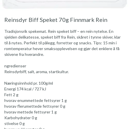
Reinsdyr Biff Speket 70g Finnmark Rein
Tradisjonsrik spekemat. Rein speket biff – en rein nytelse. En
sjelden delikatesse, speket biff fra Rein, skåret i tynne skiver, klar
til å nytes. Perfekt til pålegg, forretter og snacks. Tips: 15 min i
romtemperatur hever smaksopplevelsen og gjør det enklere å få
skivene fra hverandre.
ngredienser
Reinsdyrbiff, salt, aroma, startkultur.
Næringsinnhold pr. 100g/ml
Energi 174 kcal / 727 kJ
Fett 2 g
hvorav enummettede fettsyrer 1 g
hvorav flerumettede fettsyrer 0 g
hvorav mettede fettsyrer 1 g
Karbohydrater 0 g
stivelse 0 g