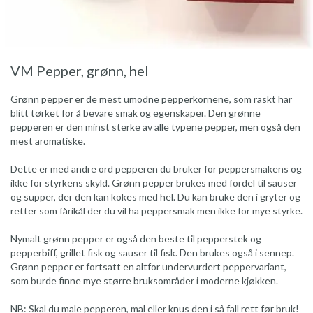
VM Pepper, grønn, hel
Grønn pepper er de mest umodne pepperkornene, som raskt har
blitt tørket for å bevare smak og egenskaper. Den grønne
pepperen er den minst sterke av alle typene pepper, men også den
mest aromatiske.
Dette er med andre ord pepperen du bruker for peppersmakens og
ikke for styrkens skyld. Grønn pepper brukes med fordel til sauser
og supper, der den kan kokes med hel. Du kan bruke den i gryter og
retter som fårikål der du vil ha peppersmak men ikke for mye styrke.
Nymalt grønn pepper er også den beste til pepperstek og
pepperbiff, grillet fisk og sauser til fisk. Den brukes også i sennep.
Grønn pepper er fortsatt en altfor undervurdert peppervariant,
som burde finne mye større bruksområder i moderne kjøkken.
NB: Skal du male pepperen, mal eller knus den i så fall rett før bruk!