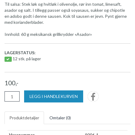
Til salsa: Stek løk og hvitløk i olivenolje, rør inn tomat, limesaft,
asador og salt. I tillegg passer også soyasaus, sukker og chipotle
en adobo godt i denne sausen. Kok til sausen er jevn. Pynt gjerne
med korianderblader.
Innhold: 60 g meksikansk grillkrydder «Asador»
LAGERSTATUS:
12 stk. på lager
100,-
LEGG I HANDLEKURVEN
Produktdetaljer
Omtaler (
0
)
Varenummer
9006-1