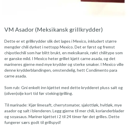
VM Asador (Meksikansk grillkrydder)
Dette er et grillkrydder slik det lages i Mexico, inkludert større
mengder chili dyrket i nettopp Mexico. Det er først og fremst
chipotlechili som har blitt brukt, en meksikansk, røkt chilitype som
er ganske mild. I Mexico heter grillet kjøtt carne asada, og det
marineres gjerne med mye krydder og sterke smaker. I Mexico ville
denne krydderblandingen, omstendelig, hett Condimento para
carne asada.
Som rub: Gni enkelt inn kjøttet med dette krydderet pluss salt og
(oliven)olje kort tid før steking/grilling.
Til marinade: Kjør limesaft, cherrytomater, sjalottløk, hvitløk, mye
asador og salt i blenderen. Legg gjerne til mer chili, korianderblader
og soyasaus. Mariner kjøttet i 2 til 24 timer før det grilles. Dette
fungerer særs godt til grillspyd!