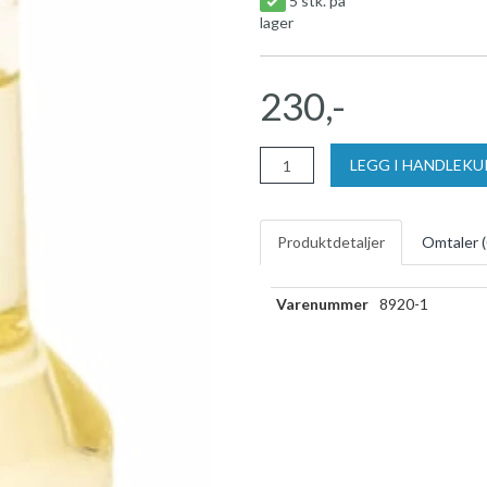
5 stk. på
lager
230,-
LEGG I HANDLEK
Produktdetaljer
Omtaler (
Varenummer
8920-1