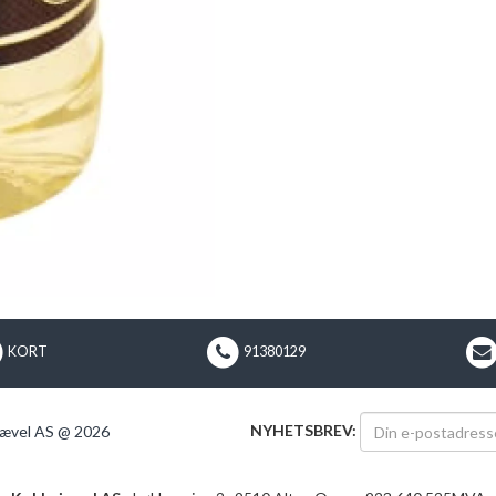
KORT
91380129
NYHETSBREV:
ævel AS @ 2026