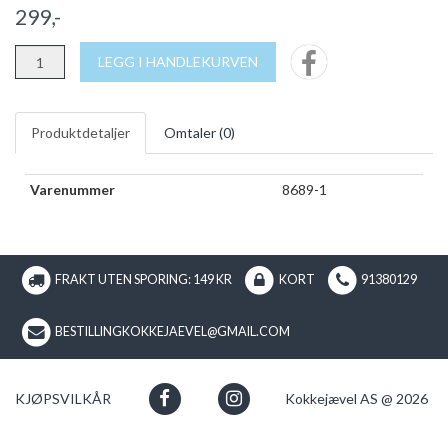
299,-
LEGG I HANDLEKURVEN
Produktdetaljer
Omtaler (
0
)
Varenummer
8689-1
FRAKT UTEN SPORING: 149 KR
KORT
91380129
BESTILLINGKOKKEJAEVEL@GMAIL.COM
KJØPSVILKÅR
Kokkejævel AS @ 2026