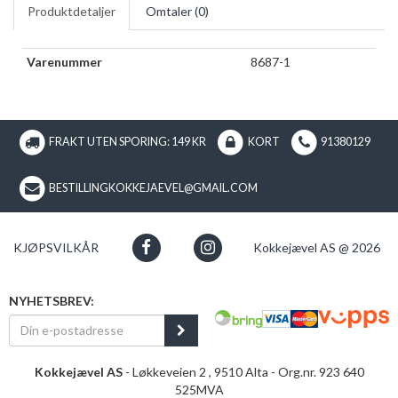
Produktdetaljer
Omtaler (
0
)
Varenummer
8687-1
FRAKT UTEN SPORING: 149 KR
KORT
91380129
BESTILLINGKOKKEJAEVEL@GMAIL.COM
KJØPSVILKÅR
Kokkejævel AS @ 2026
NYHETSBREV:
Kokkejævel AS
- Løkkeveien 2 , 9510 Alta - Org.nr. 923 640
525MVA