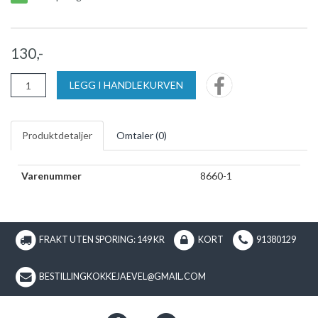
130,-
LEGG I HANDLEKURVEN
Produktdetaljer
Omtaler (
0
)
Varenummer
8660-1
FRAKT UTEN SPORING: 149 KR
KORT
91380129
BESTILLINGKOKKEJAEVEL@GMAIL.COM