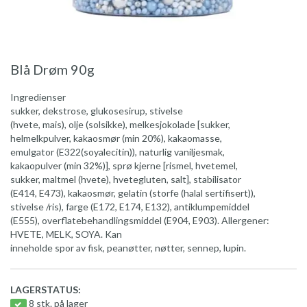
Blå Drøm 90g
Ingredienser
sukker, dekstrose, glukosesirup, stivelse
(hvete, mais), olje (solsikke), melkesjokolade [sukker,
helmelkpulver, kakaosmør (min 20%), kakaomasse,
emulgator (E322(soyalecitin)), naturlig vaniljesmak,
kakaopulver (min 32%)], sprø kjerne [rismel, hvetemel,
sukker, maltmel (hvete), hvetegluten, salt], stabilisator
(E414, E473), kakaosmør, gelatin (storfe (halal sertifisert)),
stivelse /ris), farge (E172, E174, E132), antiklumpemiddel
(E555), overflatebehandlingsmiddel (E904, E903). Allergener:
HVETE, MELK, SOYA. Kan
inneholde spor av fisk, peanøtter, nøtter, sennep, lupin.
LAGERSTATUS:
8 stk. på lager