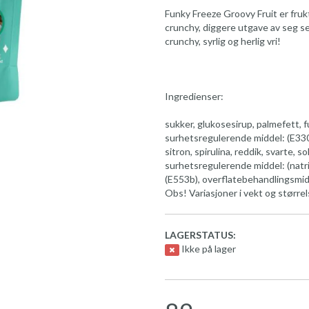
Funky Freeze Groovy Fruit er fruk
crunchy, diggere utgave av seg s
crunchy, syrlig og herlig vri!
Ingredienser:
sukker, glukosesirup, palmefett, 
surhetsregulerende middel: (E330)
sitron, spirulina, reddik, svarte, so
surhetsregulerende middel: (nat
(E553b), overflatebehandlingsmidd
Obs! Variasjoner i vekt og størr
LAGERSTATUS:
Ikke på lager