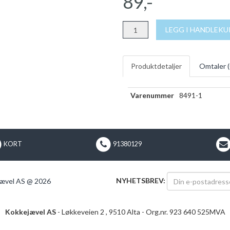
89,-
LEGG I HANDLEK
Produktdetaljer
Omtaler (
Varenummer
8491-1
KORT
91380129
NYHETSBREV:
ævel AS @ 2026
Kokkejævel AS
- Løkkeveien 2 , 9510 Alta - Org.nr. 923 640 525MVA