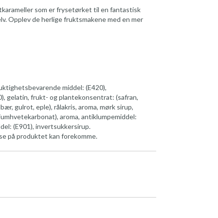
tkarameller som er frysetørket til en fantastisk
elv. Opplev de herlige fruktsmakene med en mer
fuktighetsbevarende middel: (E420),
, gelatin, frukt- og plantekonsentrat: (safran,
lbær, gulrot, eple), rålakris, aroma, mørk sirup,
riumhvetekarbonat), aroma, antiklumpemiddel:
el: (E901), invertsukkersirup.
else på produktet kan forekomme.