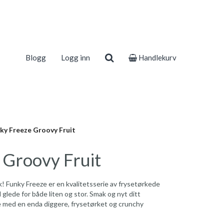
Blogg
Logg inn
Handlekurv
ky Freeze Groovy Fruit
 Groovy Fruit
! Funky Freeze er en kvalitetsserie av frysetørkede
l glede for både liten og stor. Smak og nyt ditt
te med en enda diggere, frysetørket og crunchy