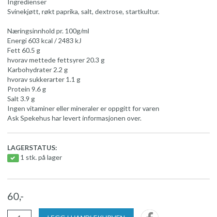
Ingredienser
Svinekjøtt, røkt paprika, salt, dextrose, startkultur.
Næringsinnhold pr. 100g/ml
Energi 603 kcal / 2483 kJ
Fett 60.5 g
hvorav mettede fettsyrer 20.3 g
Karbohydrater 2.2 g
hvorav sukkerarter 1.1 g
Protein 9.6 g
Salt 3.9 g
Ingen vitaminer eller mineraler er oppgitt for varen
Ask Spekehus har levert informasjonen over.
LAGERSTATUS:
1 stk. på lager
60,-