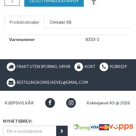
LEGG I HANDLEKURVEN
Produktdetaljer
Omtaler (
0
)
Varenummer
8333-1
FRAKT UTEN SPORING: 149 KR
KORT
91380129
BESTILLINGKOKKEJAEVEL@GMAIL.COM
KJØPSVILKÅR
Kokkejævel AS @ 2026
NYHETSBREV: