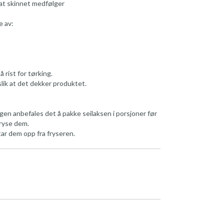
n at skinnet medfølger
e av:
å rist for tørking.
slik at det dekker produktet.
gen anbefales det å pakke seilaksen i porsjoner før
fryse dem.
tar dem opp fra fryseren.