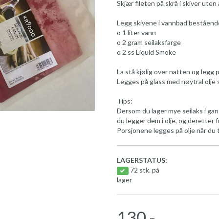
Skjær fileten på skrå i skiver ute
Legg skivene i vannbad beståend
o 1 liter vann
o 2 gram seilaksfarge
o 2 ss Liquid Smoke
La stå kjølig over natten og legg p
Legges på glass med nøytral olje 
Tips:
Dersom du lager mye seilaks i gan
du legger dem i olje, og deretter 
Porsjonene legges på olje når du 
LAGERSTATUS:
72 stk. på
lager
130,-