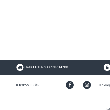
FRAKT UTEN SPORING: 149 KR
KJØPSVILKÅR
Kokkej
In