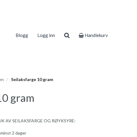
Blogg
Logg inn
Handlekurv
en
Seilaksfarge 10 gram
10 gram
RUK AV SEILAKSFARGE OG RØYKSYRE:
i minst 2 dager