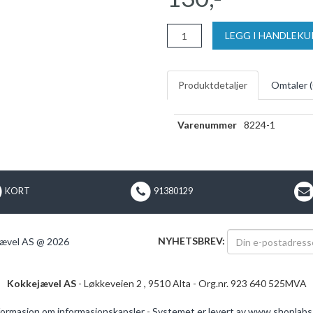
LEGG I HANDLEK
Produktdetaljer
Omtaler (
Varenummer
8224-1
KORT
91380129
NYHETSBREV:
ævel AS @ 2026
Kokkejævel AS
- Løkkeveien 2 , 9510 Alta - Org.nr. 923 640 525MVA
formasjon om informasjonskapsler
-
Systemet er levert av www.shoplabs