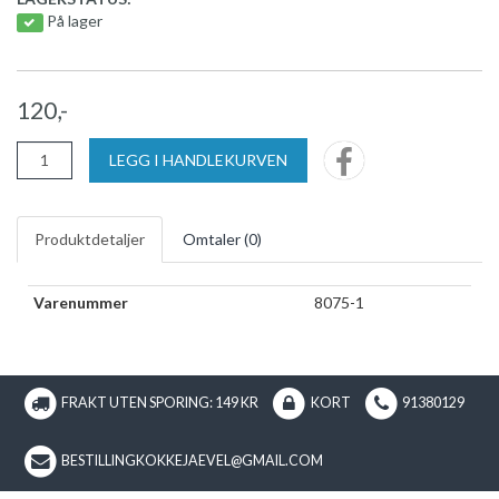
På lager
120,-
LEGG I HANDLEKURVEN
Produktdetaljer
Omtaler (
0
)
Varenummer
8075-1
FRAKT UTEN SPORING: 149 KR
KORT
91380129
BESTILLINGKOKKEJAEVEL@GMAIL.COM