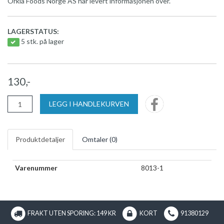
Orkla Foods Norge AS har levert informasjonen over.
LAGERSTATUS:
5 stk. på lager
130,-
LEGG I HANDLEKURVEN
Produktdetaljer
Omtaler (
0
)
Varenummer
8013-1
FRAKT UTEN SPORING: 149 KR
KORT
91380129