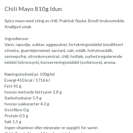
Chili Mayo 810g Idun
Spicy mayo med sting av chili. Praktisk flaske. Bredt bruksområde.
Knallgod smak.
Ingredienser
Vann, rapsolje, sukker, eggepulver, fortykningsmiddel (modifisert
stivelse, guarnkjernemel, xantan), salt, eddik, hvitvinseddik,
sennepsfrø, sitronkonsentrat, chili, hvitløk, surhetsregulerende
middel (sitronsyre), konserveringsmiddel (sorbinsyre), aroma.
Næringsinnhold pr. 100g/ml
Energi 410 kcal / 1716 kJ
Fett 41 g
hvorav mettede fettsyrer 2.8 g
Karbohydrater 5.9 g
hvorav sukkerarter 4.3 g
Kostfibre 0 g
Protein 0.5 g
Salt 1.5 g
Ingen vitaminer eller mineraler er oppgitt for varen