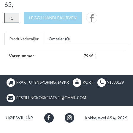
65,-
LEGG I HANDLEKURVEN
Produktdetaljer
Omtaler (
0
)
Varenummer
7966-1
FRAKT UTEN SPORING: 149 KR
KORT
91380129
BESTILLINGKOKKEJAEVEL@GMAIL.COM
KJØPSVILKÅR
Kokkejævel AS @ 2026