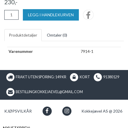
230,-
LEGG I HANDLEKURVEN
Produktdetaljer
Omtaler (
0
)
Varenummer
7914-1
FRAKT UTEN SPORING: 149 KR
KORT
91380129
BESTILLINGKOKKEJAEVEL@GMAIL.COM
KJØPSVILKÅR
Kokkejævel AS @ 2026
NYHETSBREV: