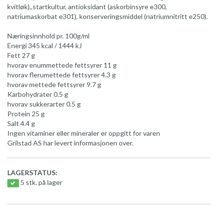
kvitløk),,startkultur, antioksidant (askorbinsyre e300,
natriumaskorbat e301), konserveringsmiddel (natriumnitritt e250).
Næringsinnhold pr. 100g/ml
Energi 345 kcal / 1444 kJ
Fett 27 g
hvorav enummettede fettsyrer 11 g
hvorav flerumettede fettsyrer 4.3 g
hvorav mettede fettsyrer 9.7 g
Karbohydrater 0.5 g
hvorav sukkerarter 0.5 g
Protein 25 g
Salt 4.4 g
Ingen vitaminer eller mineraler er oppgitt for varen
Grilstad AS har levert informasjonen over.
LAGERSTATUS:
5 stk. på lager