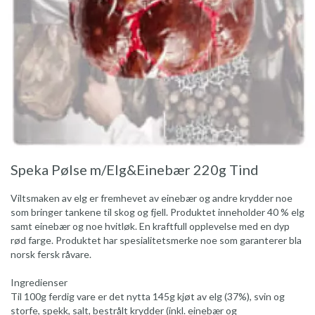
Speka Pølse m/Elg&Einebær 220g Tind
Viltsmaken av elg er fremhevet av einebær og andre krydder noe
som bringer tankene til skog og fjell. Produktet inneholder 40 % elg
samt einebær og noe hvitløk. En kraftfull opplevelse med en dyp
rød farge. Produktet har spesialitetsmerke noe som garanterer bla
norsk fersk råvare.
Ingredienser
Til 100g ferdig vare er det nytta 145g kjøt av elg (37%), svin og
storfe, spekk, salt, bestrålt krydder (inkl. einebær og