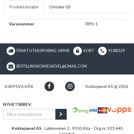
Produktdetaljer
Omtaler (
0
)
Varenummer
7895-1
FRAKT UTEN SPORING: 149 KR
KORT
91380129
BESTILLINGKOKKEJAEVEL@GMAIL.COM
KJØPSVILKÅR
Kokkejævel AS @ 2026
NYHETSBREV:
Kokkejævel AS
- Løkkeveien 2 , 9510 Alta - Org.nr. 923 640