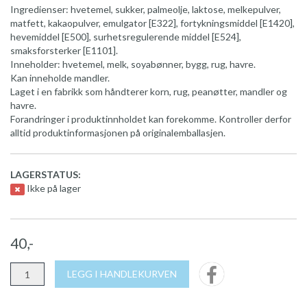
Ingredienser: hvetemel, sukker, palmeolje, laktose, melkepulver,
matfett, kakaopulver, emulgator [E322], fortykningsmiddel [E1420],
hevemiddel [E500], surhetsregulerende middel [E524],
smaksforsterker [E1101].
Inneholder: hvetemel, melk, soyabønner, bygg, rug, havre.
Kan inneholde mandler.
Laget i en fabrikk som håndterer korn, rug, peanøtter, mandler og
havre.
Forandringer i produktinnholdet kan forekomme. Kontroller derfor
alltid produktinformasjonen på originalemballasjen.
LAGERSTATUS:
Ikke på lager
40,-
LEGG I HANDLEKURVEN