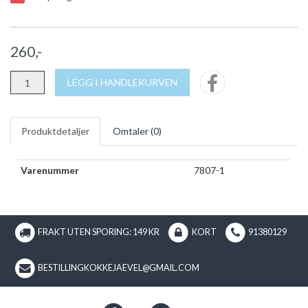
260,-
LEGG I HANDLEKURVEN
Produktdetaljer
Omtaler (
0
)
Varenummer
7807-1
FRAKT UTEN SPORING: 149 KR
KORT
91380129
BESTILLINGKOKKEJAEVEL@GMAIL.COM