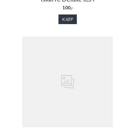
100,-
KJØP