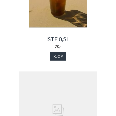
ISTE 0,5 L
70,-
KJØP