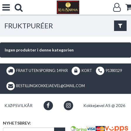
FRUKTPURÉER
Ingen produkter i denne kategorien
FRAKT UTEN SPORING: 149 KR
KORT
91380129
BESTILLINGKOKKEJAEVEL@GMAIL.COM
KJØPSVILKÅR
Kokkejævel AS @ 2026
NYHETSBREV: